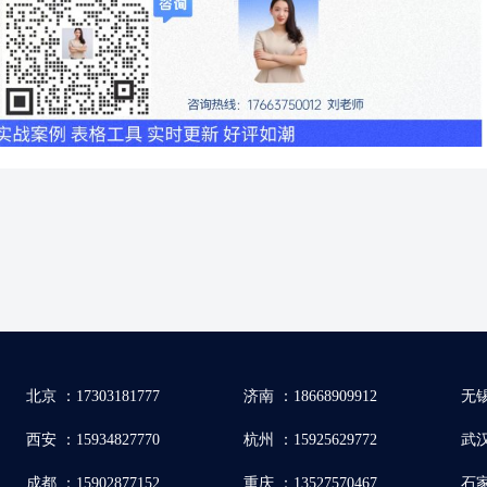
北京 ：17303181777
济南 ：18668909912
无锡
西安 ：15934827770
杭州 ：15925629772
武汉 
成都 ：15902877152
重庆 ：13527570467
石家