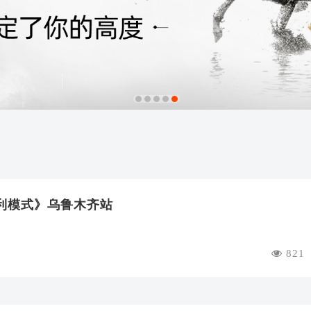
1
2
3
4
5
盈利模式》乌鲁木齐站
821