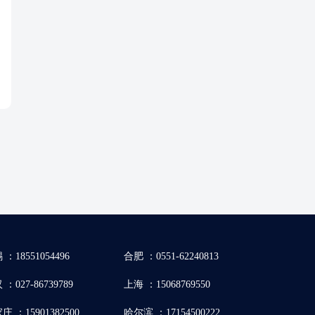
 ：18551054496
合肥 ：0551-62240813
：027-86739789
上海 ：15068769550
庄 ：15901382500
哈尔滨 ：17154500222