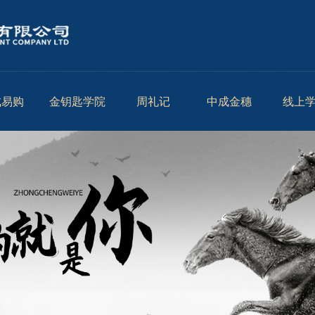
成易购
金钥匙学院
周礼记
中成金穗
线上