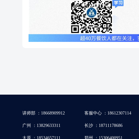
讲师部 ：18668909912
客服中心 ：18612307114
广州 ：13829633311
长沙 ：18711178686
太原 ：18534657111
郑州 ：15306400951