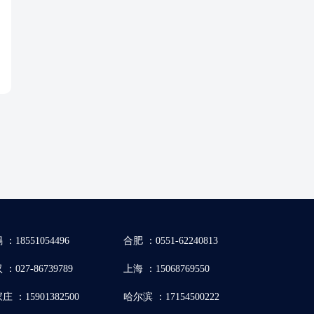
 ：18551054496
合肥 ：0551-62240813
：027-86739789
上海 ：15068769550
庄 ：15901382500
哈尔滨 ：17154500222