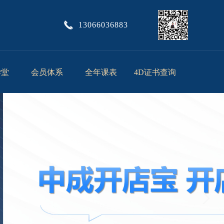
13066036883
学堂
会员体系
全年课表
4D证书查询