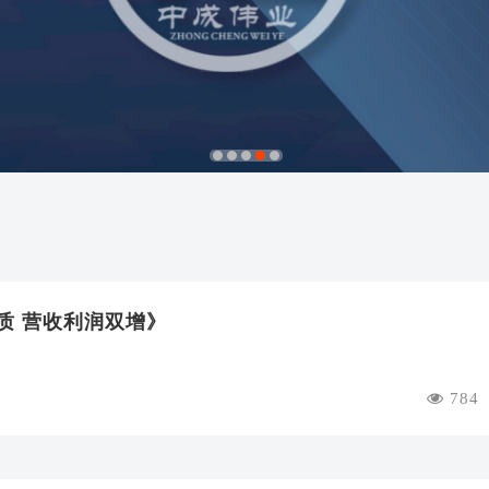
1
2
3
4
5
质 营收利润双增》
784