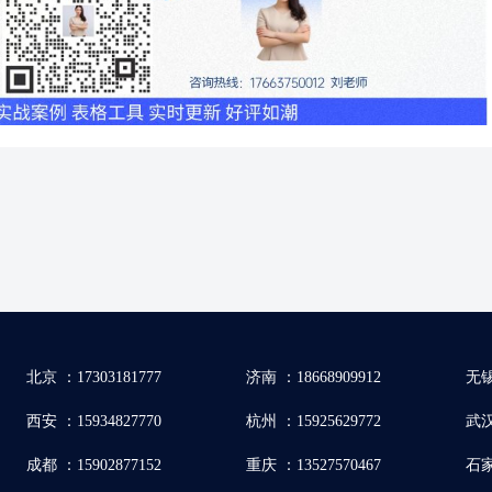
北京 ：17303181777
济南 ：18668909912
无锡
西安 ：15934827770
杭州 ：15925629772
武汉 
成都 ：15902877152
重庆 ：13527570467
石家